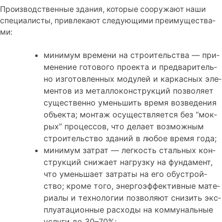
Про­из­вод­ствен­ные зда­ния, кото­рые соору­жа­ют наши
спе­ци­а­ли­сты, при­вле­ка­ют сле­ду­ю­щи­ми пре­иму­ще­ства­
ми:
мини­мум вре­ме­ни на стро­и­тель­ства — при­
ме­не­ние гото­во­го про­ек­та и пред­ва­ри­тель­
но изго­тов­лен­ных моду­лей и кар­кас­ных эле­
мен­тов из метал­ло­кон­струк­ций поз­во­ля­ет
суще­ствен­но умень­шить вре­мя воз­ве­де­ния
объ­ек­та; мон­таж осу­ществ­ля­ет­ся без “мок­
рых” про­цес­сов, что дела­ет воз­мож­ным
стро­и­тель­ство зда­ний в любое вре­мя года;
мини­мум затрат — лег­кость сталь­ных кон­
струк­ций сни­жа­ет нагруз­ку на фун­да­мент,
что умень­ша­ет затра­ты на его обу­строй­
ство; кро­ме того, энер­го­эф­фек­тив­ные мате­
ри­а­лы и тех­но­ло­гии поз­во­ля­ют сни­зить экс­
плу­а­та­ци­он­ные рас­хо­ды на ком­му­наль­ные
услу­ги до 30–70%;