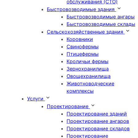
обслуживания (СТО)
Быстровозводимые здания
Быстровозводимые ангары
Быстровозводимые склады
Сельскохозяйственные здания
Коровники
Свинофермы
Птицефермы
Кроличьи фермы
Зернохранилища
Овощехранилища
Животноводческие
комплексы
Услуги
Проектирование
Проектирование зданий
Проектирование ангаров
Проектирование складов
Проектирование