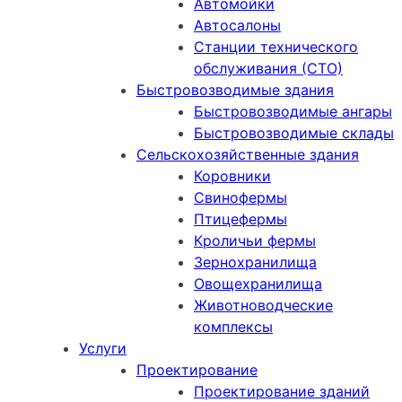
Автомойки
Автосалоны
Станции технического
обслуживания (СТО)
Быстровозводимые здания
Быстровозводимые ангары
Быстровозводимые склады
Сельскохозяйственные здания
Коровники
Свинофермы
Птицефермы
Кроличьи фермы
Зернохранилища
Овощехранилища
Животноводческие
комплексы
Услуги
Проектирование
Проектирование зданий