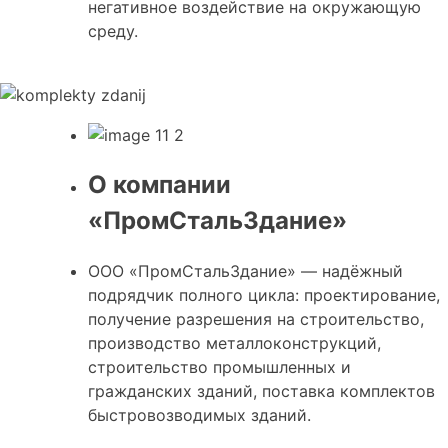
нега­тив­ное воз­дей­ствие на окру­жа­ю­щую
сре­ду.
О компании
«ПромСтальЗдание»
ООО «ПромСтальЗдание» — надёжный
подрядчик полного цикла: проектирование,
получение разрешения на строительство,
производство металлоконструкций,
строительство промышленных и
гражданских зданий, поставка комплектов
быстровозводимых зданий.