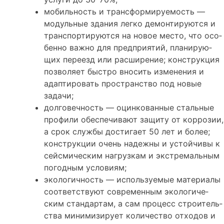
мобиль­ность и транс­фор­ми­ру­е­мость —
модуль­ные зда­ния лег­ко демон­ти­ру­ют­ся и
транс­пор­ти­ру­ют­ся на новое место, что осо­
бен­но важ­но для пред­при­я­тий, пла­ни­ру­ю­
щих пере­езд или рас­ши­ре­ние; кон­струк­ция
поз­во­ля­ет быст­ро вно­сить изме­не­ния и
адап­ти­ро­вать про­стран­ство под новые
зада­чи;
дол­го­веч­ность — оцин­ко­ван­ные сталь­ные
про­фи­ли обес­пе­чи­ва­ют защи­ту от кор­ро­зии,
а срок служ­бы дости­га­ет 50 лет и более;
кон­струк­ции очень надеж­ны и устой­чи­вы к
сей­сми­че­ским нагруз­кам и экс­тре­маль­ным
погод­ным усло­ви­ям;
эко­ло­гич­ность — исполь­зу­е­мые мате­ри­а­лы
соот­вет­ству­ют совре­мен­ным эко­ло­ги­че­
ским стан­дар­там, а сам про­цесс стро­и­тель­
ства мини­ми­зи­ру­ет коли­че­ство отхо­дов и