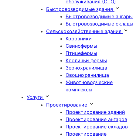
обслуживания (СТО)
Быстровозводимые здания
Быстровозводимые ангары
Быстровозводимые склады
Сельскохозяйственные здания
Коровники
Свинофермы
Птицефермы
Кроличьи фермы
Зернохранилища
Овощехранилища
Животноводческие
комплексы
Услуги
Проектирование
Проектирование зданий
Проектирование ангаров
Проектирование складов
Проектирование