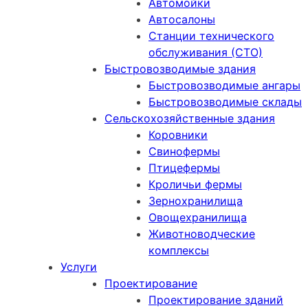
Автомойки
Автосалоны
Станции технического
обслуживания (СТО)
Быстровозводимые здания
Быстровозводимые ангары
Быстровозводимые склады
Сельскохозяйственные здания
Коровники
Свинофермы
Птицефермы
Кроличьи фермы
Зернохранилища
Овощехранилища
Животноводческие
комплексы
Услуги
Проектирование
Проектирование зданий