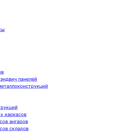
сы
ов
сэндвич панелей
металлоконструкций
трукций
х каркасов
сов ангаров
сов складов