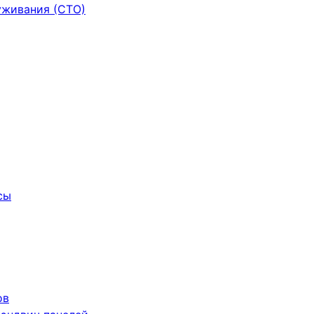
уживания (СТО)
сы
ов