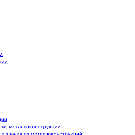
та
ций
ций
я из металлоконструкций
е здания из металлоконструкций