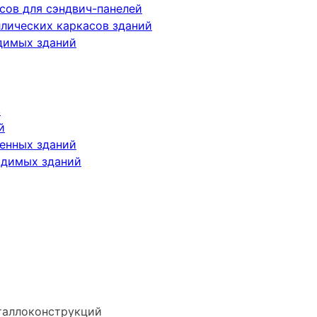
сов для сэндвич-панелей
лических каркасов зданий
димых зданий
в
й
енных зданий
одимых зданий
таллоконструкций