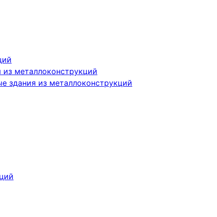
ций
я из металлоконструкций
е здания из металлоконструкций
кций