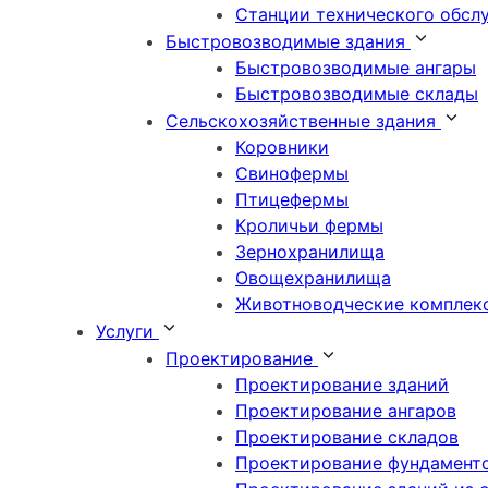
Станции технического обсл
Быстровозводимые здания
Быстровозводимые ангары
Быстровозводимые склады
Сельскохозяйственные здания
Коровники
Свинофермы
Птицефермы
Кроличьи фермы
Зернохранилища
Овощехранилища
Животноводческие комплек
Услуги
Проектирование
Проектирование зданий
Проектирование ангаров
Проектирование складов
Проектирование фундамент